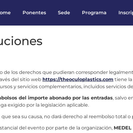
ome
Ponentes
Sede
Programa
Inscr
luciones
cio de los derechos que pudieran corresponder legalmen
ravés del sitio web
https://theoculoplastics.com
tiene la
cursos y servicios complementarios, incluidos servicios d
mbolsos del importe abonado por las entradas
, salvo 
a exigido por la legislación aplicable.
que sea su causa, no dará derecho al reembolso total o pa
tancial del evento por parte de la organización,
MEDEL 